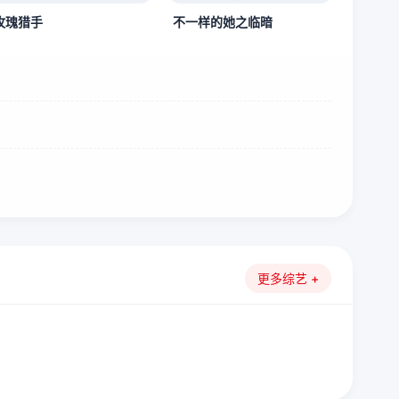
玫瑰猎手
不一样的她之临暗
更多综艺 +