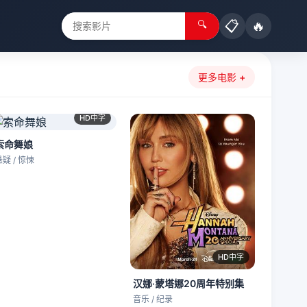
📋
🔥
🔍
更多电影 +
HD中字
索命舞娘
悬疑 / 惊悚
HD中字
汉娜·蒙塔娜20周年特别集
音乐 / 纪录