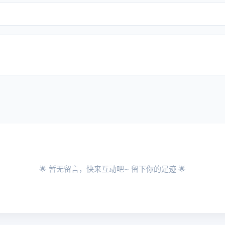
🌟 暂无留言，快来互动吧~ 留下你的足迹 🌟