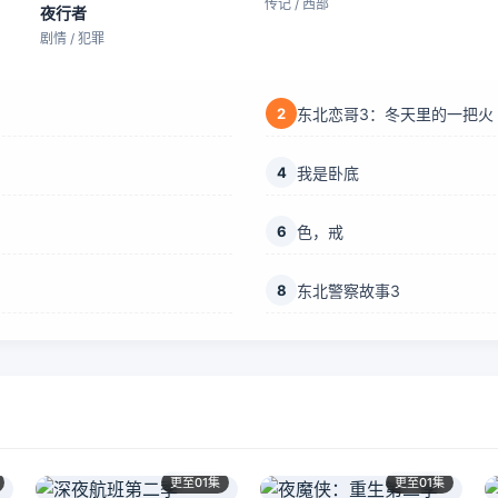
传记 / 西部
夜行者
剧情 / 犯罪
2
东北恋哥3：冬天里的一把火
4
我是卧底
6
色，戒
8
东北警察故事3
更至01集
更至01集