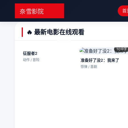
首
🔥 最新电影在线观看
TC中字
TC中字
征服者2
动作 / 冒险
准备好了没2：我来了
惊悚 / 喜剧