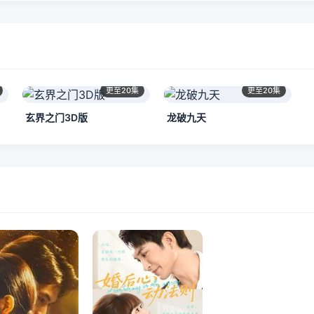
更至20集
更至20集
玄界之门3D版
龙破九天