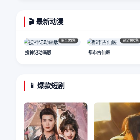
🎬 最新动漫
更至03集
更至160集
搜神记动画版
都市古仙医
📱 爆款短剧