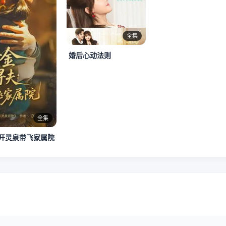
全集
婚后心动法则
全集
开灵泉带飞家属院