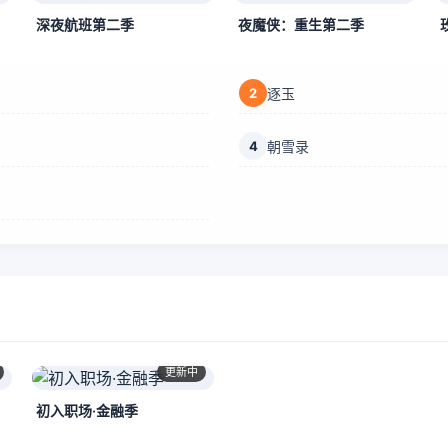
深夜航班第二季
夜魔侠：重生第二季
2
逐玉
4
朝雪录
更新中
初入职场·金融季