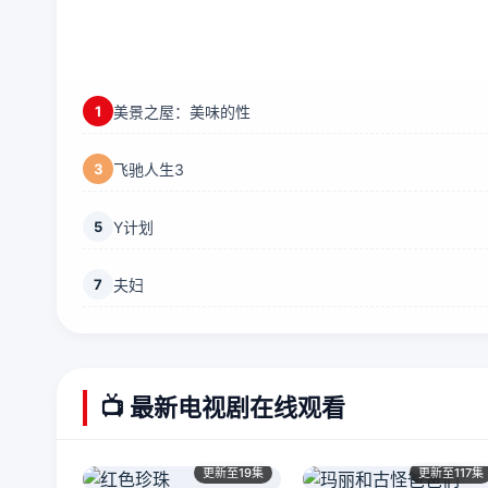
1
美景之屋：美味的性
3
飞驰人生3
5
Y计划
7
夫妇
📺 最新电视剧在线观看
更新至19集
更新至117集