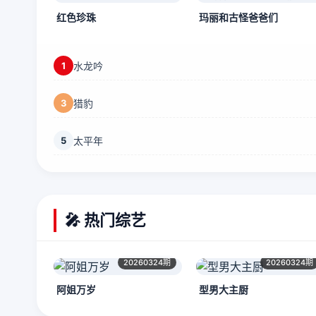
红色珍珠
玛丽和古怪爸爸们
1
水龙吟
3
猎豹
5
太平年
🎤 热门综艺
20260324期
20260324期
阿姐万岁
型男大主厨