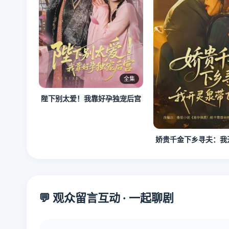
全集
陛下别太爱！我靠好孕独宠后宫
娇贵千金下乡寻夫：我
💬 观众留言互动 · 一起聊剧